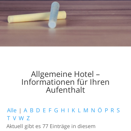
Allgemeine Hotel –
Informationen für Ihren
Aufenthalt
Alle
|
A
B
D
E
F
G
H
I
K
L
M
N
Ö
P
R
S
T
V
W
Z
Aktuell gibt es 77 Einträge in diesem