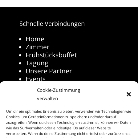
Schnelle Verbindungen
Home
Zimmer
Frühstücksbuffet
Tagung
Unsere Partner
Events
Die Rhön-Touristinformation
Cookie-Zustimmung
Folgen Sie uns auf
verwalten
Social Media
Um dir ein optimales Erlebnis zu bieten, verwenden wir Technologien wie
Cookies, um Geräteinformationen zu speichern und/oder darauf
zuzugreifen. Wenn du diesen Technologien zustimmst, können wir Daten
wie das Surfverhalten oder eindeutige IDs auf dieser Website
verarbeiten. Wenn du deine Zustimmung nicht erteilst oder zurückziehst,