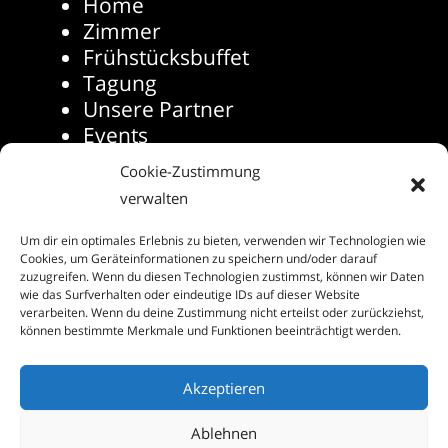
Home
Zimmer
Frühstücksbuffet
Tagung
Unsere Partner
Events
Die Rhön-Touristinformation
Cookie-Zustimmung
Folgen Sie uns auf
verwalten
Social Media
Um dir ein optimales Erlebnis zu bieten, verwenden wir Technologien wie
Cookies, um Geräteinformationen zu speichern und/oder darauf
zuzugreifen. Wenn du diesen Technologien zustimmst, können wir Daten
wie das Surfverhalten oder eindeutige IDs auf dieser Website
verarbeiten. Wenn du deine Zustimmung nicht erteilst oder zurückziehst,
können bestimmte Merkmale und Funktionen beeinträchtigt werden.
Copyright © 2020
Stadthotel Geis
.
Akzeptieren
Powerd by
Ablehnen