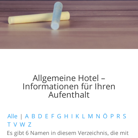
Allgemeine Hotel –
Informationen für Ihren
Aufenthalt
Alle
|
A
B
D
E
F
G
H
I
K
L
M
N
Ö
P
R
S
T
V
W
Z
Es gibt 6 Namen in diesem Verzeichnis, die mit