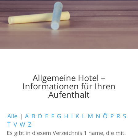
Allgemeine Hotel –
Informationen für Ihren
Aufenthalt
Alle
|
A
B
D
E
F
G
H
I
K
L
M
N
Ö
P
R
S
T
V
W
Z
Es gibt in diesem Verzeichnis 1 name, die mit