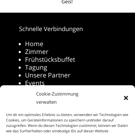
Geis!
Schnelle Verbindungen
Home
Zimmer
Frühstücksbuffet
Tagung
Unsere Partner
Events
Die Rhön-Touristinformation
Cookie-Zustimmung
Folgen Sie uns auf
verwalten
Social Media
Um dir ein optimales Erlebnis zu bieten, verwenden wir Technologien wie
Cookies, um Geräteinformationen zu speichern und/oder darauf
zuzugreifen. Wenn du diesen Technologien zustimmst, können wir Daten
wie das Surfverhalten oder eindeutige IDs auf dieser Website